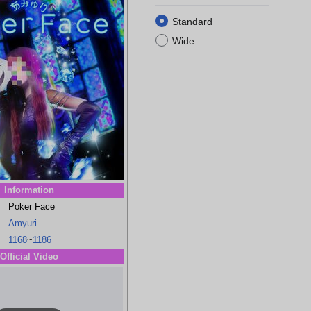
Standard
Wide
i
Eri Kisaki
Ai Haibara
Hiroshi Agasa
Genta Kojima
Information
Poker Face
Amyuri
1168
~
1186
Official Video