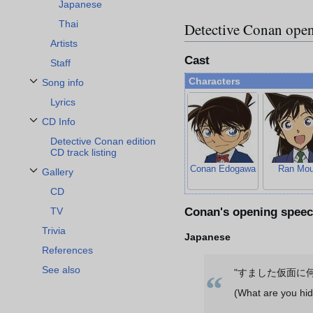
Japanese
Thai
Detective Conan open
Artists
Cast
Staff
Characters
Song info
Toggle Song info subsection
Lyrics
CD Info
Toggle CD Info subsection
Detective Conan edition
CD track listing
Conan Edogawa
Ran Mou
Gallery
Toggle Gallery subsection
CD
Conan's opening spee
TV
Trivia
Japanese
References
See also
"すました仮面に
“
(What are you hid