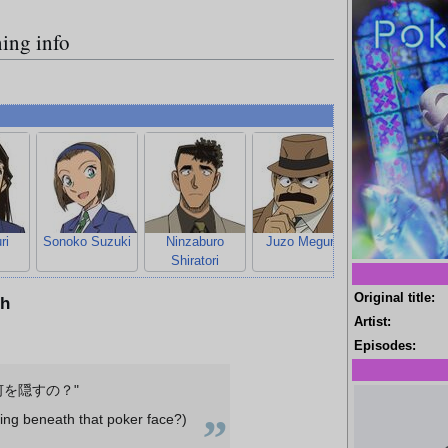
ing info
ri
Sonoko Suzuki
Ninzaburo
Juzo Megure
Kogoro Mour
Shiratori
Original title:
ch
Artist:
Episodes:
何を隠すの？"
„
ing beneath that poker face?)