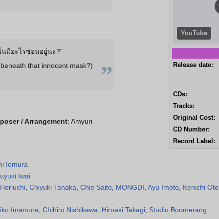
YouTube
นั่นมีอะไรซ่อนอยู่นะ?"
„
 beneath that innocent mask?)
Release date:
CDs:
Tracks:
Original Cost:
mposer / Arrangement
: Amyuri
CD Number:
Record Label:
i Iemura
uyuki Iwai
 Horiuchi
,
Chiyuki Tanaka
,
Chie Saito
,
MONGDI
,
Ayu Imoto
,
Kenichi Ot
iko Imamura
,
Chihiro Nishikawa
,
Hiroaki Takagi
,
Studio Boomerang