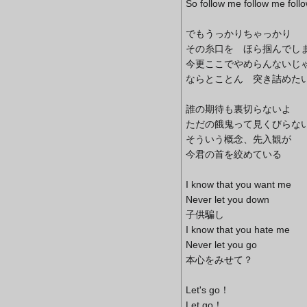
So follow me follow me follo
でもうっかりちゃっかり
その糸口を ほら掴んでし
今更ここでやめらんないじ
ならとことん 突き詰めた
誰の期待も裏切らないよ
ただの餓鬼って見くびらな
そういう概念、先入観が
今君の首を絞めている
I know that you want me
Never let you down
子供騙し
I know that you hate me
Never let you go
本心をみせて？
Let's go！
Let go！