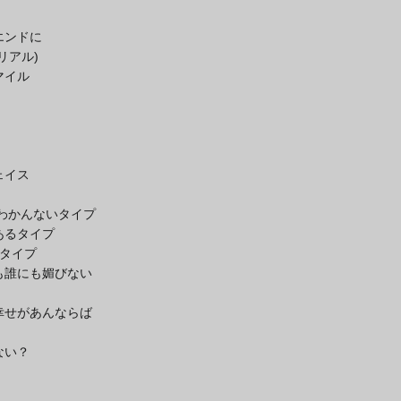
エンドに
リアル)
マイル
ェイス
りわかんないタイプ
あるタイプ
るタイプ
も誰にも媚びない
幸せがあんならば
ない？