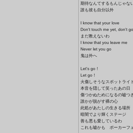
期待なんてするもんじゃな
誰も彼も自分以外
I know that your love
Don't touch me yet, don't g
まだ教えないわ
I know that you leave me
Never let you go
鬼は外へ
Let's go！
Let go！
火傷しそうなスポットライ
本音を隠して笑ったあの日
傷つかぬためになるの嘘つ
誰かが脱がす裸の心
此処があたしの生きる場所
暗闇でより輝くステージ
善も悪も愛しているわ
これも嘘かも ポーカーフ