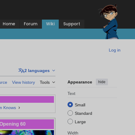
Home
Forum
Wiki
Support
Log in
2 languages
Appearance
hide
urce
View history
Tools
Text
Small
›
n Knows
Standard
Large
Opening 60
Width