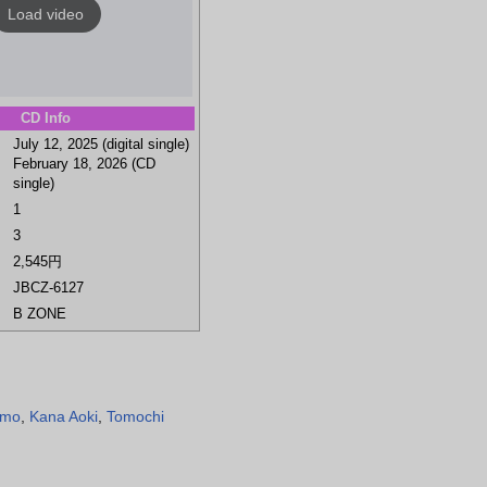
Load video
CD Info
July 12, 2025 (digital single)
February 18, 2026 (CD
single)
1
3
2,545円
JBCZ-6127
B ZONE
omo
,
Kana Aoki
,
Tomochi