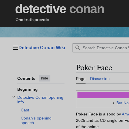
Jump
detective
conan
to
content
One truth prevails
Detective Conan Wiki
Main menu
Poker Face
Contents
hide
Page
Discussion
Beginning
Detective Conan opening
Toggle Detective Conan opening info subsection
info
‹
But No
Cast
Poker Face
is a song by
Amy
Conan's opening
2025 and as CD single on Feb
speech
of the anime.