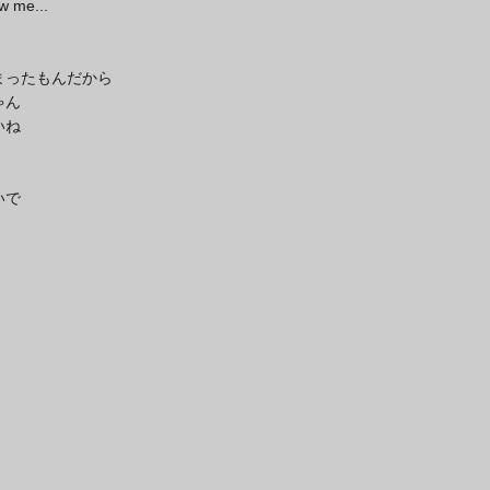
w me...
まったもんだから
ゃん
いね
いで