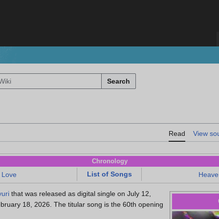
Search
Read
View so
Chronology
List of Songs
 Love
Heave
uri
that was released as digital single on July 12,
ruary 18, 2026. The titular song is the 60th opening