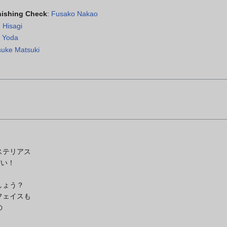
inishing Check
:
Fusako Nakao
 Hisagi
 Yoda
suke Matsuki
ステリアス
だい！
しょう？
フェイスも
の