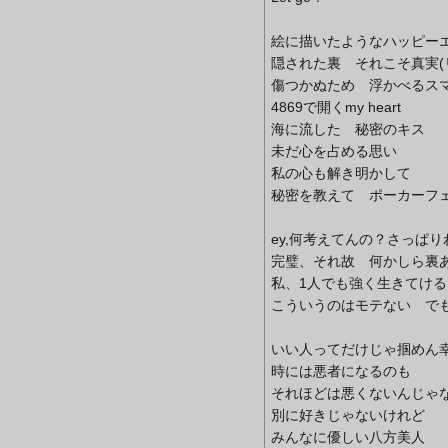
絵に描いたようなハッピー
隠された裏 それこそ真実(
傷つかぬため 浮かべるス
4869で開くmy heart
海に流した 秘密のキス
未だ心を占める思い
私の心も解き明かして
秘密を教えて ポーカーフ
ey,何考えてんの？さっぱ
完璧、それ故 何かしら裏
私、1人でも強く生きてけ
こういうのはモテない で
いい人ってだけじゃ掴めん
時には悪者になるのも
それほどは悪くないんじゃ
別に好きじゃないけれど
みんなに優しい八方美人