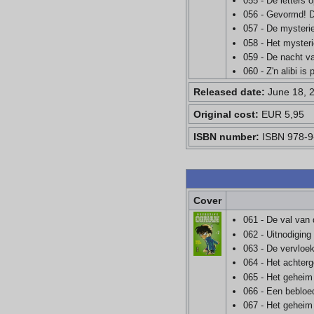
055 - De letters 
056 - Gevormd! D
057 - De mysteri
058 - Het myster
059 - De nacht va
060 - Z'n alibi is 
Released date:
June 18, 
Original cost:
EUR 5,95
ISBN number:
ISBN 978-9
Cover
061 - De val van 
062 - Uitnodiging
063 - De vervloek
064 - Het achterg
065 - Het geheim
066 - Een bebloe
067 - Het geheim