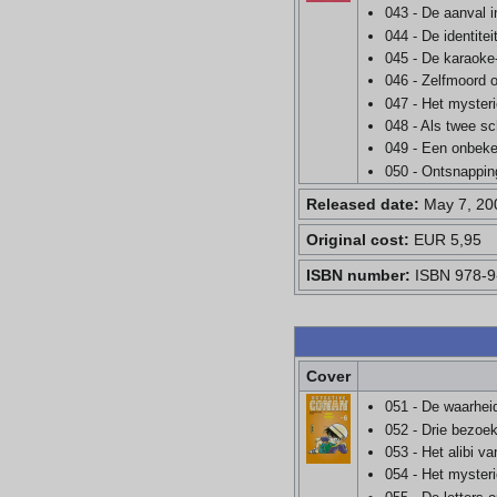
043 - De aanval i
044 - De identite
045 - De karaoke
046 - Zelfmoord 
047 - Het mysteri
048 - Als twee s
049 - Een onbek
050 - Ontsnappin
Released date:
May 7, 20
Original cost:
EUR 5,95
ISBN number:
ISBN 978-9
Cover
051 - De waarhei
052 - Drie bezoe
053 - Het alibi va
054 - Het myster