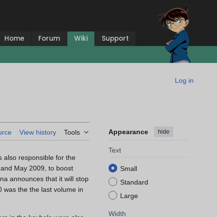
Home
Forum
Wiki
Support
Log in
Appearance
hide
urce
View history
Tools
Text
s also responsible for the
l and May 2009, to boost
Small
na announces that it will stop
Standard
 was the the last volume in
Large
Width