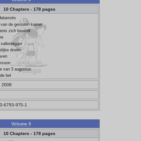
10 Chapters - 178 pages
 Hatamoto
 van de gesloten kamer
enis zich bevindt
ma
 vallenlegger
lijke droom
aven
ersoon
ie van 3 augustus
de bel
, 2008
0-6793-975-1
Volume 4
10 Chapters - 178 pages