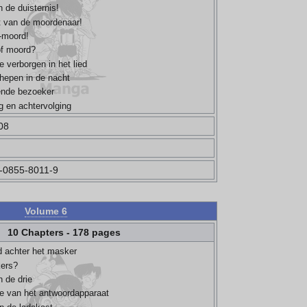
n de duisternis!
it van de moordenaar!
-moord!
of moord?
e verborgen in het lied
chepen in de nacht
ende bezoeker
g en achtervolging
08
-0855-8011-9
Volume 6
10 Chapters - 178 pages
d achter het masker
kers?
n de drie
ie van het antwoordapparaat