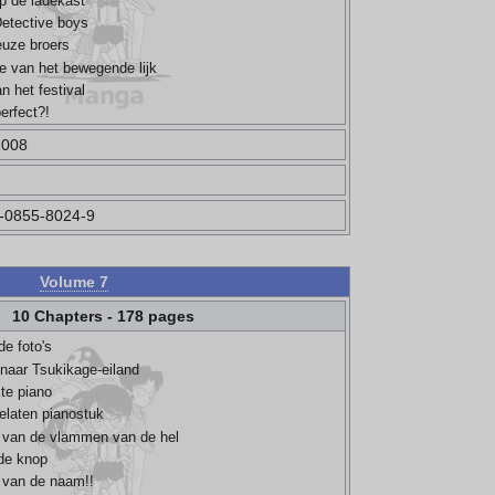
op de ladekast
etective boys
euze broers
ie van het bewegende lijk
n het festival
perfect?!
2008
-0855-8024-9
Volume 7
10 Chapters - 178 pages
de foto's
 naar Tsukikage-eiland
te piano
elaten pianostuk
 van de vlammen van de hel
de knop
 van de naam!!