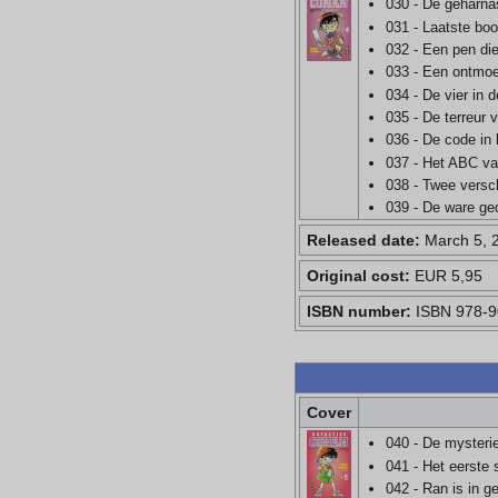
030 - De geharnas
031 - Laatste bo
032 - Een pen die 
033 - Een ontmoe
034 - De vier in
035 - De terreur 
036 - De code in
037 - Het ABC v
038 - Twee versc
039 - De ware ge
Released date:
March 5, 
Original cost:
EUR 5,95
ISBN number:
ISBN 978-9
Cover
040 - De myster
041 - Het eerste s
042 - Ran is in g