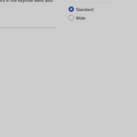
rs in the keyhole were also
Standard
Wide