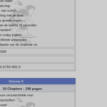
te ridder
odschap
niet schrijft
ting met de twee
 de groene wagon
van de laatste 10 seconden
 handen!!
an codes kraken
hillende antwoorden
daante van de stralende vis
2008
0-6793-982-9
Volume 5
10 Chapters - 190 pages
ieuze omzwachtelde man
lachtoffer!
evaar!