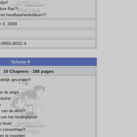
efje!!
ctive Ran?!
 met houdbaarheidsdatum?!
 3, 2008
-0855-8032-4
Volume 8
10 Chapters - 186 pages
indelijk gevonden!!
n
an de angst
masker
n
g van de wind?!
 van het landingspunt
e bruid
n citroenthee?!
 om te moorden