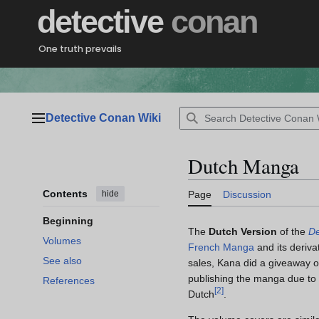
Jump
detective
conan
to
content
One truth prevails
Detective Conan Wiki
Main menu
Dutch Manga
Contents
hide
Page
Discussion
Beginning
The
Dutch Version
of the
De
Volumes
French Manga
and its deriva
See also
sales, Kana did a giveaway 
publishing the manga due to 
References
[
2
]
Dutch
.