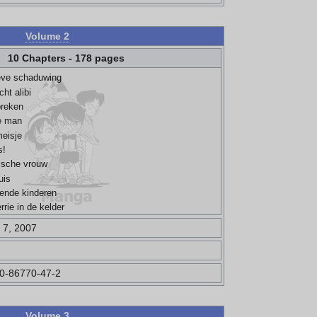
Volume 2
10 Chapters - 178 pages
ieve schaduwing
ht alibi
preken
e man
meisje
s!
ische vrouw
uis
nende kinderen
rie in de kelder
7, 2007
0-86770-47-2
Volume 3