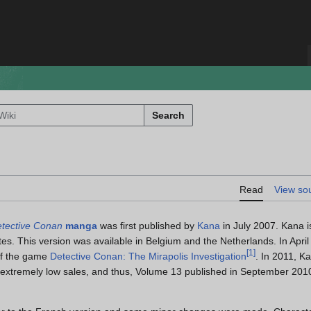
Search
Read
View so
tective Conan
manga
was first published by
Kana
in July 2007. Kana i
tes. This version was available in Belgium and the Netherlands. In Apri
[
1
]
of the game
Detective Conan: The Mirapolis Investigation
. In 2011, Ka
extremely low sales, and thus, Volume 13 published in September 2010