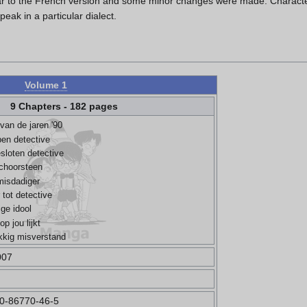
ar to the French version and some minor changes were made. Characte
eak in a particular dialect.
Volume 1
9 Chapters - 182 pages
van de jaren '90
en detective
sloten detective
choorsteen
misdadiger
 tot detective
ige idool
p jou lijkt
kkig misverstand
007
0-86770-46-5