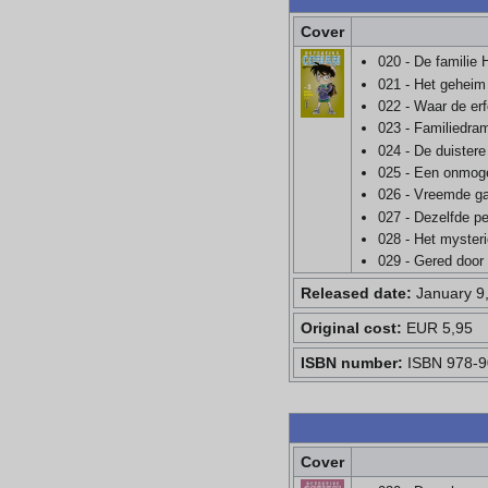
Cover
020 - De familie
021 - Het geheim
022 - Waar de erf
023 - Familiedra
024 - De duistere
025 - Een onmoge
026 - Vreemde g
027 - Dezelfde p
028 - Het myster
029 - Gered door 
Released date:
January 9
Original cost:
EUR 5,95
ISBN number:
ISBN 978-9
Cover