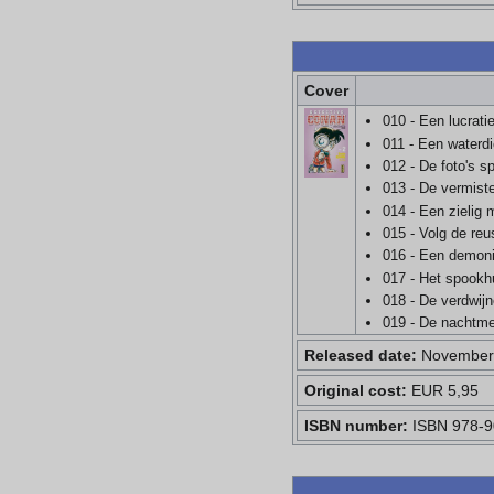
Cover
010 - Een lucrat
011 - Een waterdic
012 - De foto's s
013 - De vermist
014 - Een zielig 
015 - Volg de reu
016 - Een demon
017 - Het spookh
018 - De verdwij
019 - De nachtmer
Released date:
November 
Original cost:
EUR 5,95
ISBN number:
ISBN 978-9