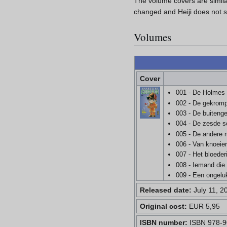
The volume covers are simil
changed and Heiji does not sp
Volumes
Cover
001 - De Holmes 
002 - De gekromp
003 - De buitenge
004 - De zesde s
005 - De andere 
006 - Van knoeier
007 - Het bloeder
008 - Iemand die o
009 - Een ongelu
Released date:
July 11, 2
Original cost:
EUR 5,95
ISBN number:
ISBN 978-9