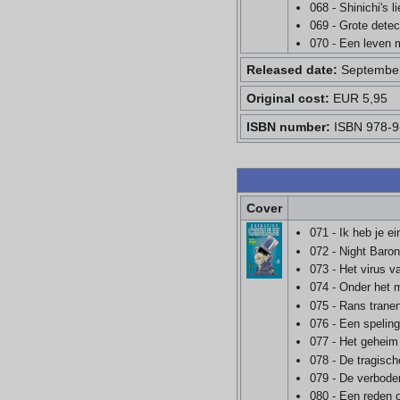
068 - Shinichi's li
069 - Grote dete
070 - Een leven
Released date:
September
Original cost:
EUR 5,95
ISBN number:
ISBN 978-9
Cover
071 - Ik heb je e
072 - Night Baro
073 - Het virus v
074 - Onder het 
075 - Rans trane
076 - Een spelin
077 - Het geheim
078 - De tragisch
079 - De verbode
080 - Een reden